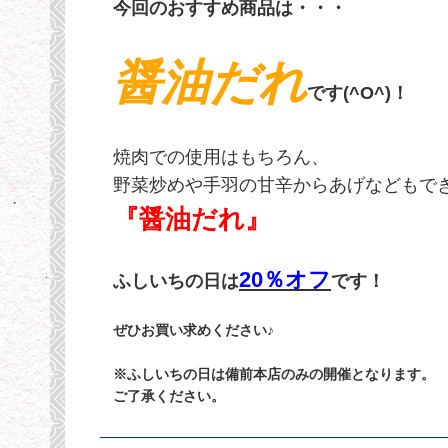
今回のおすすめ商品は・・・
醤油だれ
です(^O^)！
焼肉での使用はもちろん、
野菜炒めや手羽の甘辛からあげなどもで
『醤油だれ』
20％オフ
ふしいちの日は
です！
ぜひお買い求めください♪
※ふしいちの日は備前本店のみの開催となります。
ご了承ください。